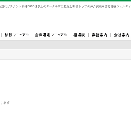
舗などテナント物件5000棟以上のデータを常に把握し断然トップの仲介実績を誇る札幌ヴェルディ
けます