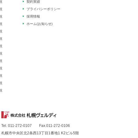
況
契約実績
況
プライバシーポリシー
況
採用情報
況
ホーム(お知らせ)
況
況
況
況
況
況
況
況
況
Tel. 011-272-0107 Fax.011-272-0106
札幌市中央区北2条西13丁目1番地1 K2ビル5階