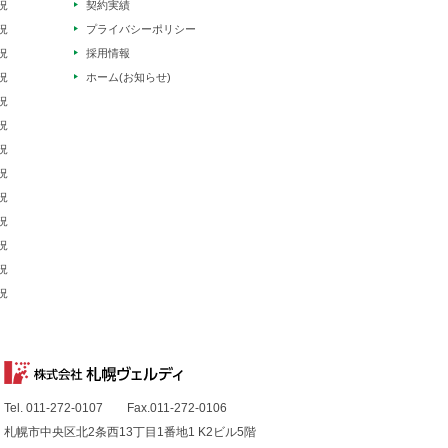
況
契約実績
況
プライバシーポリシー
況
採用情報
況
ホーム(お知らせ)
況
況
況
況
況
況
況
況
況
Tel. 011-272-0107 Fax.011-272-0106
札幌市中央区北2条西13丁目1番地1 K2ビル5階