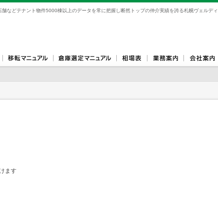
舗などテナント物件5000棟以上のデータを常に把握し断然トップの仲介実績を誇る札幌ヴェルディ
けます