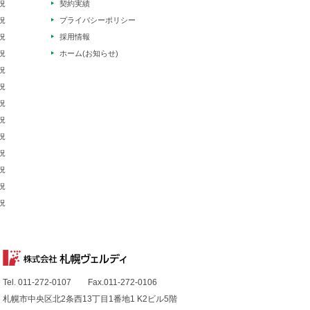
況
契約実績
況
プライバシーポリシー
況
採用情報
況
ホーム(お知らせ)
況
況
況
況
況
況
況
況
況
Tel. 011-272-0107 Fax.011-272-0106
札幌市中央区北2条西13丁目1番地1 K2ビル5階