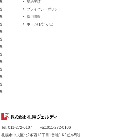
況
契約実績
況
プライバシーポリシー
況
採用情報
況
ホーム(お知らせ)
況
況
況
況
況
況
況
況
況
Tel. 011-272-0107 Fax.011-272-0106
札幌市中央区北2条西13丁目1番地1 K2ビル5階