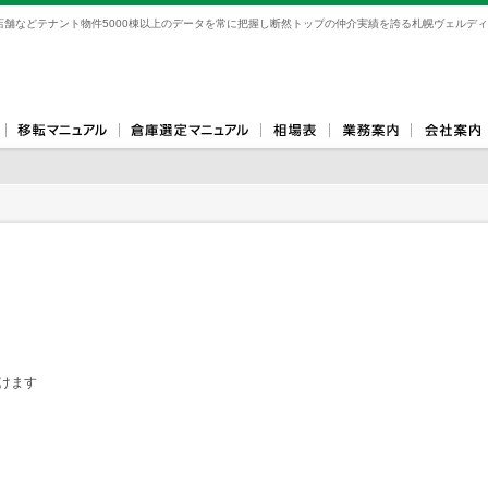
舗などテナント物件5000棟以上のデータを常に把握し断然トップの仲介実績を誇る札幌ヴェルディ
けます